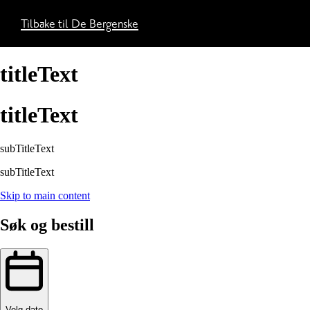
Tilbake til De Bergenske
titleText
titleText
subTitleText
subTitleText
Skip to main content
Søk og bestill
Velg dato