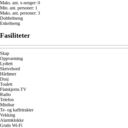
Maks. ant. x-senger
:
0
Min. ant. personer
:
1
Maks. ant. personer
:
3
Dobbeltseng
Enkeltseng
Fasiliteter
Skap
Oppvarming
Lydtett
Skrivebord
Hårføner
Dusj
Toalett
Flatskjerm-TV
Radio
Telefon
Minibar
Te- og kaffetrakter
Vekking
Alarmklokke
Gratis Wi-Fi